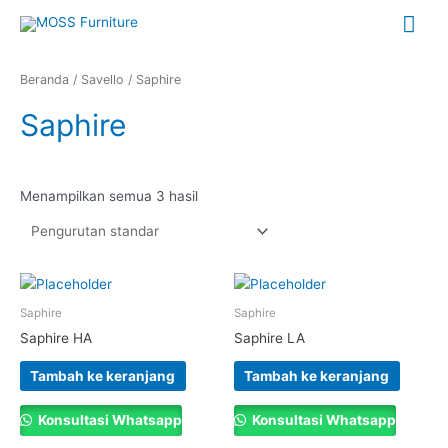
Lewati
Me
ke
konten
Uta
Beranda
/
Savello
/ Saphire
Saphire
Menampilkan semua 3 hasil
Saphire
Saphire
Saphire HA
Saphire LA
Tambah ke keranjang
Tambah ke keranjang
Konsultasi Whatsapp
Konsultasi Whatsapp