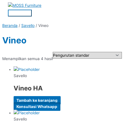
Lewati
Menu
ke
Utama
konten
Beranda
/
Savello
/ Vineo
Vineo
Menampilkan semua 4 hasil
Savello
Vineo HA
Tambah ke keranjang
Konsultasi Whatsapp
Savello