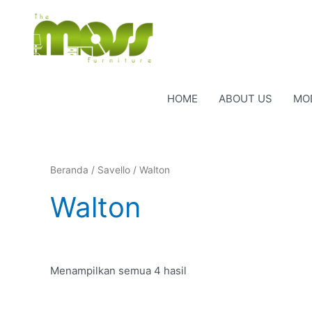
Lewati
ke
konten
HOME
ABOUT US
MO
Beranda
/
Savello
/ Walton
Walton
Menampilkan semua 4 hasil