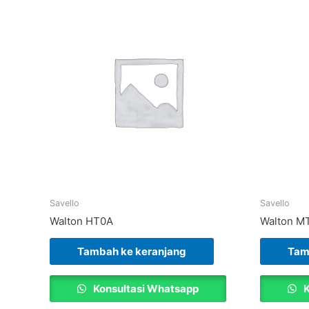
Savello
Savello
Walton HT0A
Walton M
Tambah ke keranjang
Tam
Konsultasi Whatsapp
K