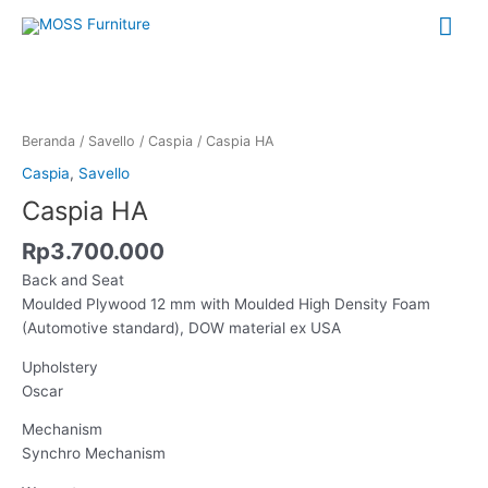
Lewati
Me
ke
konten
Uta
Kuantitas
Caspia
HA
Beranda
/
Savello
/
Caspia
/ Caspia HA
Caspia
,
Savello
Caspia HA
Rp
3.700.000
Back and Seat
Moulded Plywood 12 mm with Moulded High Density Foam
(Automotive standard), DOW material ex USA
Upholstery
Oscar
Mechanism
Synchro Mechanism