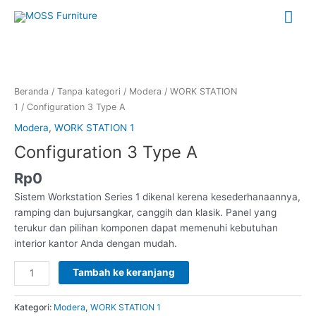
Lewati
Me
ke
konten
Uta
Kuantitas
Configuration
3
Beranda
/
Tanpa kategori
/
Modera
/
WORK STATION
Type
1
/ Configuration 3 Type A
A
Modera
,
WORK STATION 1
Configuration 3 Type A
Rp
0
Sistem Workstation Series 1 dikenal kerena kesederhanaannya,
ramping dan bujursangkar, canggih dan klasik. Panel yang
terukur dan pilihan komponen dapat memenuhi kebutuhan
interior kantor Anda dengan mudah.
Tambah ke keranjang
Kategori:
Modera
,
WORK STATION 1