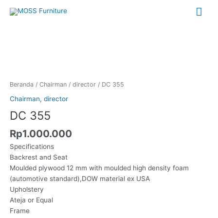
Lewati
Me
ke
konten
Uta
Kuantitas
DC
355
Beranda
/
Chairman
/
director
/ DC 355
Chairman
,
director
DC 355
Rp
1.000.000
Specifications
Backrest and Seat
Moulded plywood 12 mm with moulded high density foam
(automotive standard),DOW material ex USA
Upholstery
Ateja or Equal
Frame