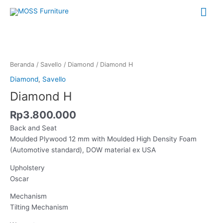
Lewati
Me
ke
konten
Uta
Kuantitas
Diamond
H
Beranda
/
Savello
/
Diamond
/ Diamond H
Diamond
,
Savello
Diamond H
Rp
3.800.000
Back and Seat
Moulded Plywood 12 mm with Moulded High Density Foam
(Automotive standard), DOW material ex USA
Upholstery
Oscar
Mechanism
Tilting Mechanism