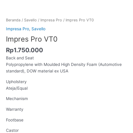
Beranda
/
Savello
/
Impresa Pro
/ Impres Pro VT0
Impresa Pro
,
Savello
Impres Pro VT0
Rp
1.750.000
Back and Seat
Polypropylene with Moulded High Density Foam (Automotive
standard), DOW material ex USA
Upholstery
Ateja/Equal
Mechanism
Warranty
Footbase
Castor