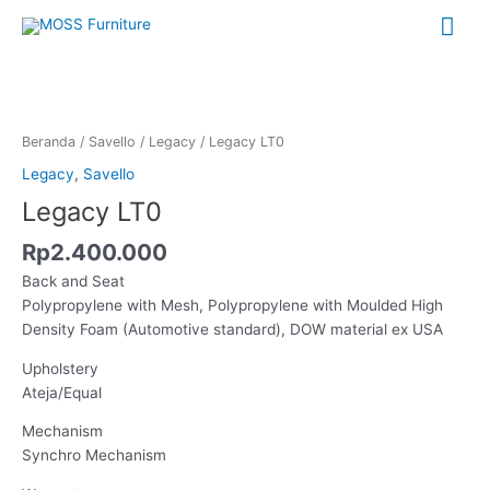
Lewati
Me
ke
konten
Uta
Kuantitas
Legacy
LT0
Beranda
/
Savello
/
Legacy
/ Legacy LT0
Legacy
,
Savello
Legacy LT0
Rp
2.400.000
Back and Seat
Polypropylene with Mesh, Polypropylene with Moulded High
Density Foam (Automotive standard), DOW material ex USA
Upholstery
Ateja/Equal
Mechanism
Synchro Mechanism