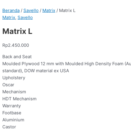
Beranda
/
Savello
/
Matrix
/ Matrix L
Matrix
,
Savello
Matrix L
Rp
2.450.000
Back and Seat
Moulded Plywood 12 mm with Moulded High Density Foam (A
standard), DOW material ex USA
Upholstery
Oscar
Mechanism
HDT Mechanism
Warranty
Footbase
Aluminium
Castor