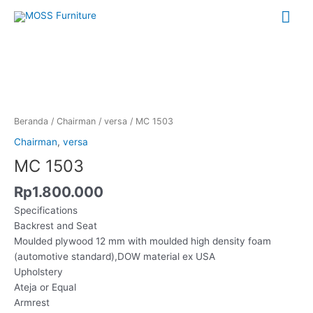
Lewati
Me
ke
konten
Uta
Kuantitas
MC
1503
Beranda
/
Chairman
/
versa
/ MC 1503
Chairman
,
versa
MC 1503
Rp
1.800.000
Specifications
Backrest and Seat
Moulded plywood 12 mm with moulded high density foam
(automotive standard),DOW material ex USA
Upholstery
Ateja or Equal
Armrest