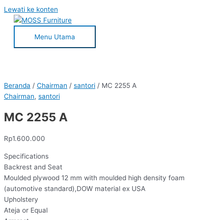
Lewati ke konten
Menu Utama
Beranda
/
Chairman
/
santori
/ MC 2255 A
Chairman
,
santori
MC 2255 A
Rp
1.600.000
Specifications
Backrest and Seat
Moulded plywood 12 mm with moulded high density foam
(automotive standard),DOW material ex USA
Upholstery
Ateja or Equal