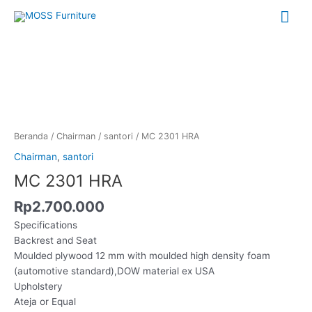
Lewati
Me
ke
konten
Uta
Kuantitas
MC
2301
HRA
Beranda
/
Chairman
/
santori
/ MC 2301 HRA
Chairman
,
santori
MC 2301 HRA
Rp
2.700.000
Specifications
Backrest and Seat
Moulded plywood 12 mm with moulded high density foam
(automotive standard),DOW material ex USA
Upholstery
Ateja or Equal