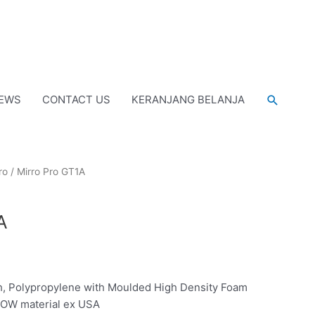
Cari
EWS
CONTACT US
KERANJANG BELANJA
ro
/ Mirro Pro GT1A
A
, Polypropylene with Moulded High Density Foam
DOW material ex USA