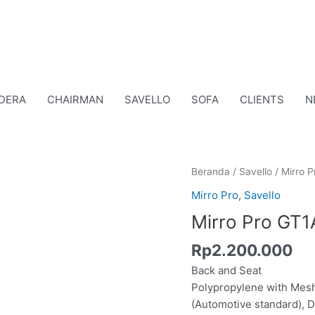
DERA
CHAIRMAN
SAVELLO
SOFA
CLIENTS
N
Kuantitas
Beranda
/
Savello
/
Mirro P
Mirro
Mirro Pro
,
Savello
Pro
Mirro Pro GT1
GT1A
Rp
2.200.000
Back and Seat
Polypropylene with Mesh
(Automotive standard), 