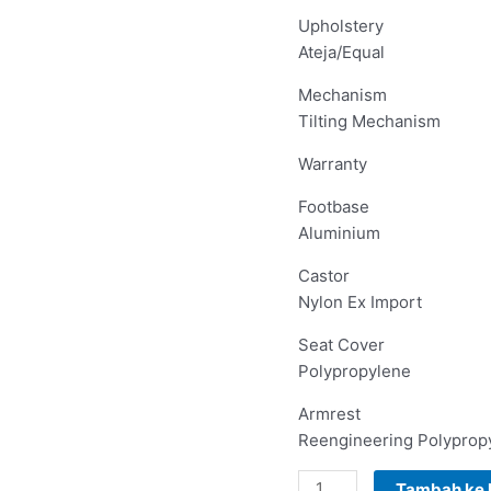
Upholstery
Ateja/Equal
Mechanism
Tilting Mechanism
Warranty
Footbase
Aluminium
Castor
Nylon Ex Import
Seat Cover
Polypropylene
Armrest
Reengineering Polyprop
Tambah ke 