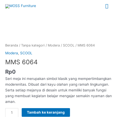
Lewati
Me
ke
konten
Uta
Kuantitas
MMS
6064
Beranda
/
Tanpa kategori
/
Modera
/
SCOOL
/ MMS 6064
Modera
,
SCOOL
MMS 6064
Rp
0
Seri meja ini merupakan simbol klasik yang mempertimbangkan
moderenitas. Dibuat dari kayu olahan yang ramah lingkungan.
Serta setiap mejanya di desain untuk memiliki banyak fungsi
yang membuat kegiatan belajar mengajar semakin nyaman dan
aman.
Tambah ke keranjang