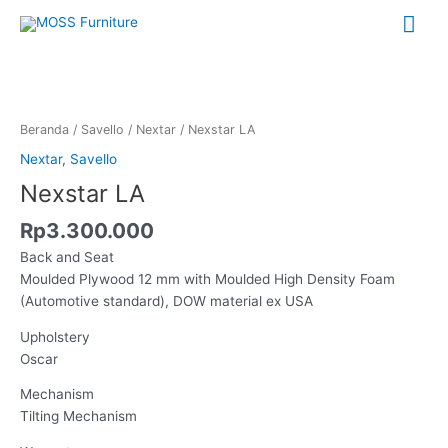
Lewati
Me
ke
konten
Uta
Kuantitas
Nexstar
LA
Beranda
/
Savello
/
Nextar
/ Nexstar LA
Nextar
,
Savello
Nexstar LA
Rp
3.300.000
Back and Seat
Moulded Plywood 12 mm with Moulded High Density Foam
(Automotive standard), DOW material ex USA
Upholstery
Oscar
Mechanism
Tilting Mechanism