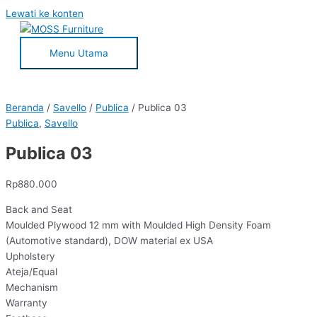
Lewati ke konten
Menu Utama
Beranda
/
Savello
/
Publica
/ Publica 03
Publica
,
Savello
Publica 03
Rp
880.000
Back and Seat
Moulded Plywood 12 mm with Moulded High Density Foam
(Automotive standard), DOW material ex USA
Upholstery
Ateja/Equal
Mechanism
Warranty