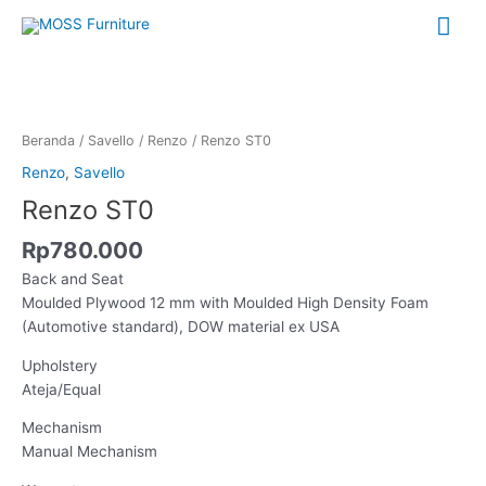
Lewati
Me
ke
konten
Uta
Kuantitas
Renzo
ST0
Beranda
/
Savello
/
Renzo
/ Renzo ST0
Renzo
,
Savello
Renzo ST0
Rp
780.000
Back and Seat
Moulded Plywood 12 mm with Moulded High Density Foam
(Automotive standard), DOW material ex USA
Upholstery
Ateja/Equal
Mechanism
Manual Mechanism