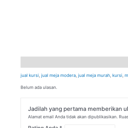
Deskripsi
Ulasan (0)
jual kursi
,
jual meja modera
,
jual meja murah
,
kursi
,
m
Belum ada ulasan.
Jadilah yang pertama memberikan u
Alamat email Anda tidak akan dipublikasikan.
Ruas
Rating Anda
*