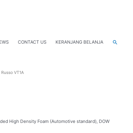
Cari
EWS
CONTACT US
KERANJANG BELANJA
 Russo VT1A
lded High Density Foam (Automotive standard), DOW