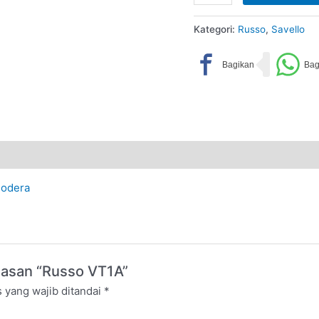
Kategori:
Russo
,
Savello
odera
lasan “Russo VT1A”
 yang wajib ditandai
*