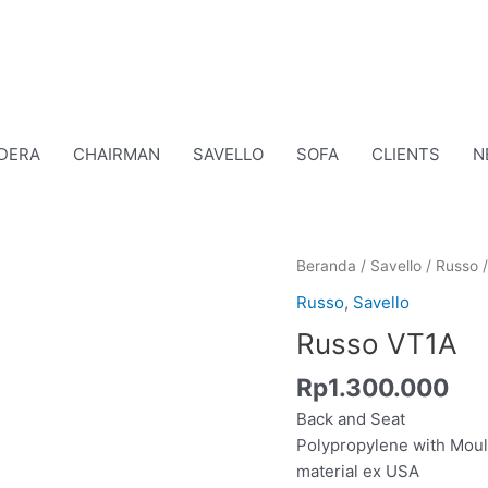
DERA
CHAIRMAN
SAVELLO
SOFA
CLIENTS
N
Kuantitas
Beranda
/
Savello
/
Russo
/
Russo
Russo
,
Savello
VT1A
Russo VT1A
Rp
1.300.000
Back and Seat
Polypropylene with Mou
material ex USA