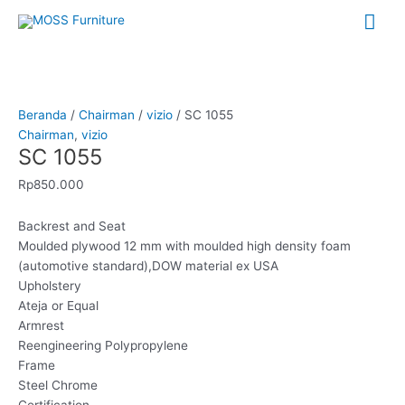
Lewati
Me
ke
konten
Uta
Kuantitas
SC
1055
Beranda
/
Chairman
/
vizio
/ SC 1055
Chairman
,
vizio
SC 1055
Rp
850.000
Backrest and Seat
Moulded plywood 12 mm with moulded high density foam
(automotive standard),DOW material ex USA
Upholstery
Ateja or Equal
Armrest
Reengineering Polypropylene
Frame
Steel Chrome
Certification