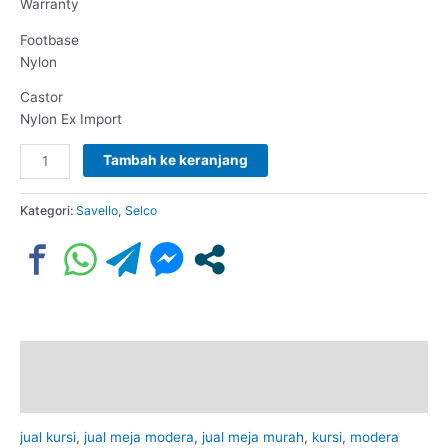
Warranty
Footbase
Nylon
Castor
Nylon Ex Import
Tambah ke keranjang
Kategori:
Savello
,
Selco
Deskripsi
Ulasan (0)
jual kursi
,
jual meja modera
,
jual meja murah
,
kursi
,
modera