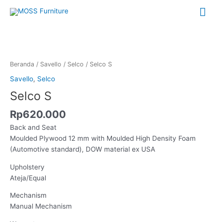
Lewati
Me
ke
konten
Uta
Kuantitas
Selco
S
Beranda
/
Savello
/
Selco
/ Selco S
Savello
,
Selco
Selco S
Rp
620.000
Back and Seat
Moulded Plywood 12 mm with Moulded High Density Foam
(Automotive standard), DOW material ex USA
Upholstery
Ateja/Equal
Mechanism
Manual Mechanism