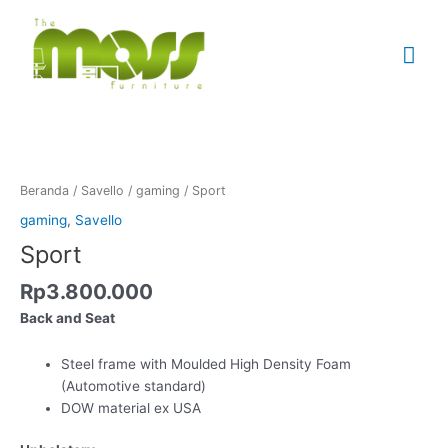
Lewati
Me
ke
konten
Uta
Kuantitas
Sport
Beranda
/
Savello
/
gaming
/ Sport
gaming
,
Savello
Sport
Rp
3.800.000
Back and Seat
Steel frame with Moulded High Density Foam
(Automotive standard)
DOW material ex USA