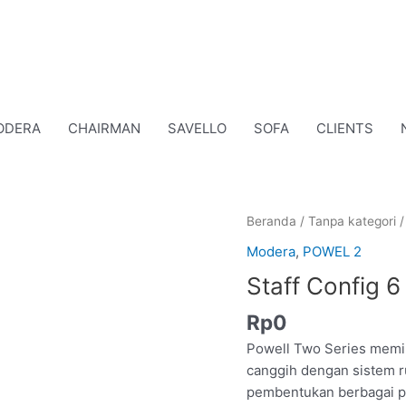
ODERA
CHAIRMAN
SAVELLO
SOFA
CLIENTS
Kuantitas
Beranda
/
Tanpa kategori
Staff
Modera
,
POWEL 2
Config
Staff Config 6
6
Type
Rp
0
B
Powell Two Series memil
canggih dengan sistem 
pembentukan berbagai p