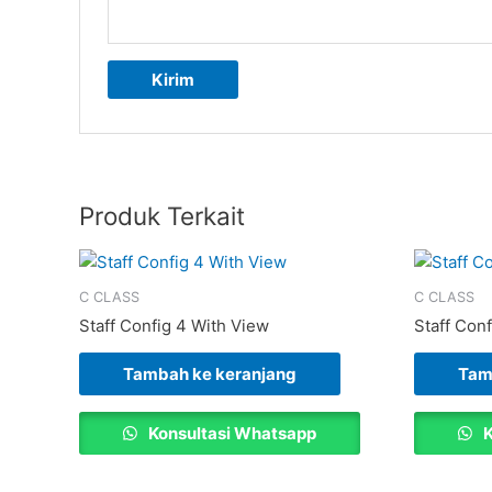
Produk Terkait
C CLASS
C CLASS
Staff Config 4 With View
Staff Conf
Tambah ke keranjang
Tam
Konsultasi Whatsapp
K