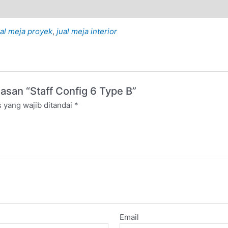
ual meja proyek
,
jual meja interior
san “Staff Config 6 Type B”
 yang wajib ditandai
*
Email