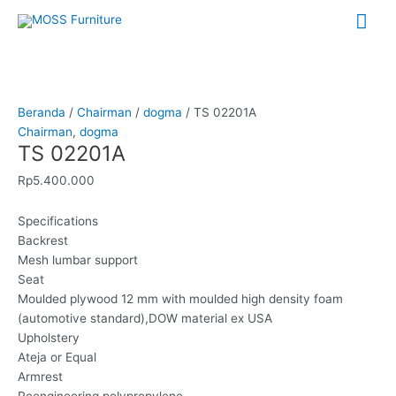
Lewati
Me
ke
konten
Uta
Kuantitas
TS
02201A
Beranda
/
Chairman
/
dogma
/ TS 02201A
Chairman
,
dogma
TS 02201A
Rp
5.400.000
Specifications
Backrest
Mesh lumbar support
Seat
Moulded plywood 12 mm with moulded high density foam
(automotive standard),DOW material ex USA
Upholstery
Ateja or Equal
Armrest
Reengineering polypropylene