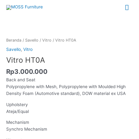
Lewati
Me
ke
konten
Uta
Kuantitas
Vitro
HT0A
Beranda
/
Savello
/
Vitro
/ Vitro HT0A
Savello
,
Vitro
Vitro HT0A
Rp
3.000.000
Back and Seat
Polypropylene with Mesh, Polypropylene with Moulded High
Density Foam (Automotive standard), DOW material ex USA
Upholstery
Ateja/Equal
Mechanism
Synchro Mechanism