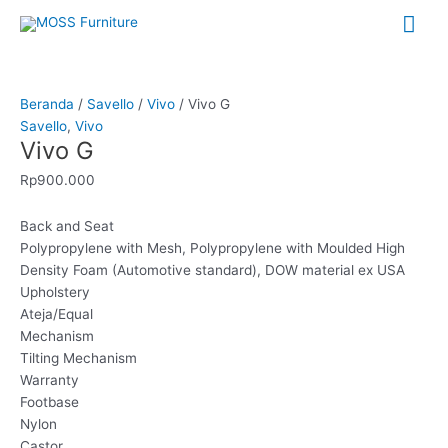
Lewati
Me
ke
konten
Uta
Kuantitas
Vivo
G
Beranda
/
Savello
/
Vivo
/ Vivo G
Savello
,
Vivo
Vivo G
Rp
900.000
Back and Seat
Polypropylene with Mesh, Polypropylene with Moulded High
Density Foam (Automotive standard), DOW material ex USA
Upholstery
Ateja/Equal
Mechanism
Tilting Mechanism
Warranty
Footbase
Nylon
Castor