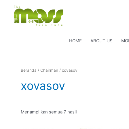
Lewati
ke
konten
HOME
ABOUT US
MO
Beranda
/
Chairman
/ xovasov
xovasov
Menampilkan semua 7 hasil