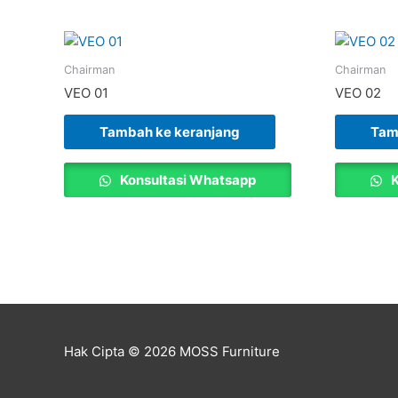
Chairman
Chairman
VEO 01
VEO 02
Tambah ke keranjang
Tam
Konsultasi Whatsapp
K
Hak Cipta © 2026
MOSS Furniture